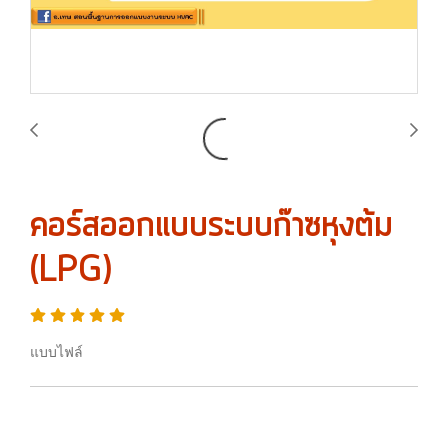
คอร์สออกแบบระบบก๊าซหุงต้ม
(LPG)
แบบไฟล์