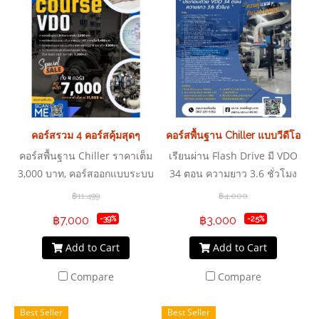
คอร์สรวม 4 คอร์สคุ้มสุดๆ
คอร์สพื้นฐาน Chiller แบบวีดีโอ
คอร์สพื้นฐาน Chiller ราคาเต็ม
เรียนผ่าน Flash Drive มี VDO
3,000 บาท, คอร์สออกแบบระบบ
34 ตอน ความยาว 3.6 ชั่วโมง
ปรับอากาศแบบ VRF ราคาเต็ม
แบบจุกๆ
฿11,499
฿4,000
2,499 บาท, คอร์สออกแบบงาน
฿7,000
฿3,000
-39%
-25%
ระบบปรับอากาศระบายอากาศ
ราคาเต็ม 3,000 บาท, คอร์ส
Add to Cart
Add to Cart
ออกแบบและเขียนงานระบบท่อ
Compare
Compare
ลมด้วย Auto Cad ราคาเต็ม
3,000 บาท
Best Seller
Best Seller