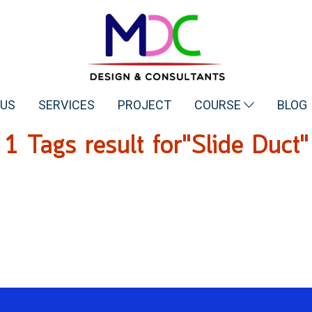
 US
SERVICES
PROJECT
COURSE
BLOG
1 Tags result for"Slide Duct"